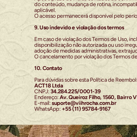
do conteúdo, mudança de rotina, incompatib
aplicável.
O acesso permanecerá disponível pelo perío
9. Uso indevido e violação dos termos
Em caso de violação dos Termos de Uso, inclu
disponibilização não autorizada ou uso irre
adoção de medidas administrativas, extrajudic
O cancelamento por violação dos Termos de 
10. Contato
Para dúvidas sobre esta Política de Reembol
ACT18 Ltda
CNPJ: 
34.284.225/0001-39
Endereço: 
Av. Queiroz Filho, 1560, Bairr
E-mail: 
suporte@viihrocha.com.br
WhatsApp: 
+55 (11) 95784-9167