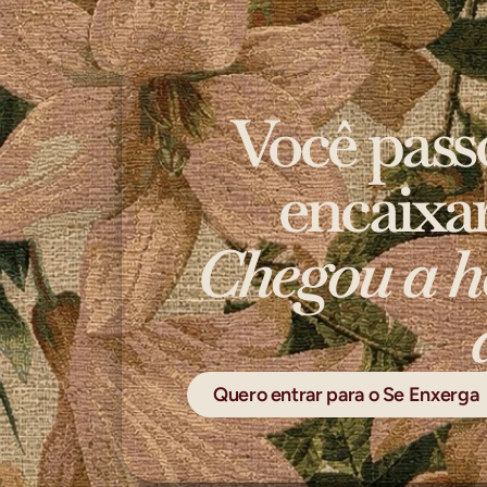
Você pass
encaixa
Chegou a h
Quero entrar para o Se Enxerga