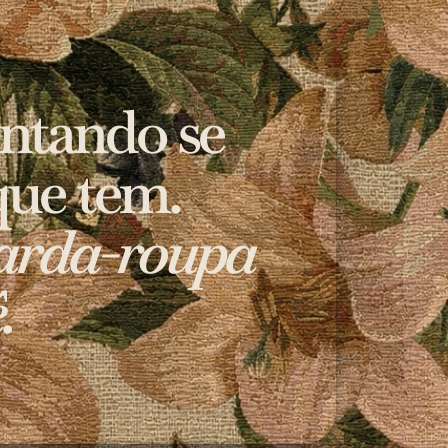
ntando se 
que tem.
arda-roupa 
.