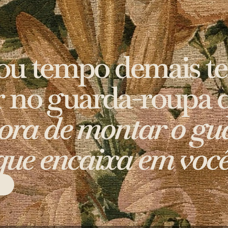
ou tempo demais te
r no guarda-roupa 
ora de montar o gu
que encaixa em você