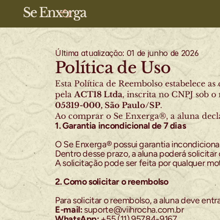
Última atualização: 01 de junho de 2026
Política de Uso
Esta Política de Reembolso estabelece as
pela 
ACT18 Ltda
, inscrita no CNPJ sob o 
05319-000, São Paulo/SP
.
Ao comprar o Se Enxerga®, a aluna declar
1. Garantia incondicional de 7 dias
O Se Enxerga® possui garantia incondicional
Dentro desse prazo, a aluna poderá solicitar
A solicitação pode ser feita por qualquer mo
2. Como solicitar o reembolso
Para solicitar o reembolso, a aluna deve entr
E-mail:
 suporte@viihrocha.com.br
WhatsApp:
 +55 (11) 95784-9167