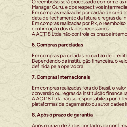
O reembolso será processado conforme as re
Manager Guru, e dos respectivos intermedia
Em compras realizadas por cartão de crédito
data de fechamento da fatura e regras da ins
Em compras realizadas por Pix, o reembols
confirmação dos dados necessários.
A ACT18 Ltda não controla os prazos interno
6. Compras parceladas
Em compras parceladas no cartão de crédito
Dependendo da instituição financeira, o val
definida pela operadora.
7. Compras internacionais
Em compras realizadas fora do Brasil, o valo
conversão ou regras da instituição financei
A ACT18 Ltda não se responsabiliza por difer
plataformas de pagamento ou autoridades lo
8. Após o prazo de garantia
Após o prazo de 7 dias contados da confirma