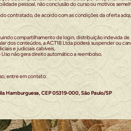
ilidade pessoal, não conclusão do curso ou motivos semelha
do contratado, de acordo com as condições da oferta adqui
indo compartilhamento de login, distribuição indevida de m
gular dos conteúdos, a ACT18 Ltda poderá suspender ou cance
iais e judiciais cabíveis.
Uso não gera direito automático a reembolso.
so, entre em contato:
o Vila Hamburguesa, CEP 05319-000, São Paulo/SP