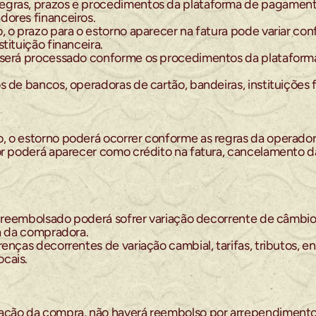
gras, prazos e procedimentos da plataforma de pagamento 
dores financeiros.
, o prazo para o estorno aparecer na fatura pode variar con
tituição financeira.
o será processado conforme os procedimentos da platafor
s de bancos, operadoras de cartão, bandeiras, instituições
, o estorno poderá ocorrer conforme as regras da operado
or poderá aparecer como crédito na fatura, cancelamento das
r reembolsado poderá sofrer variação decorrente de câmbio, I
ra da compradora.
enças decorrentes de variação cambial, tarifas, tributos, en
cais.
ção da compra, não haverá reembolso por arrependimento, d