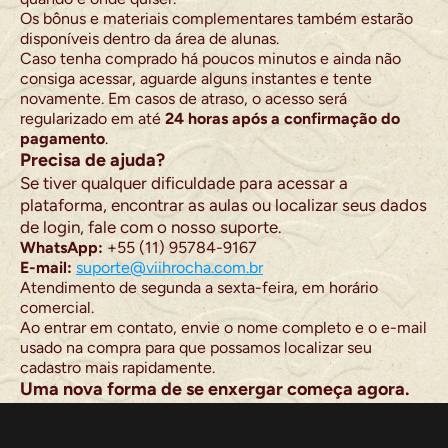
Os bônus e materiais complementares também estarão 
disponíveis dentro da área de alunas.
Caso tenha comprado há poucos minutos e ainda não 
consiga acessar, aguarde alguns instantes e tente 
novamente. Em casos de atraso, o acesso será 
regularizado em até 
24 horas após a confirmação do 
pagamento
.
Precisa de ajuda?
Se tiver qualquer dificuldade para acessar a 
plataforma, encontrar as aulas ou localizar seus dados 
de login, fale com o nosso suporte.
WhatsApp:
 +55 (11) 95784-9167
E-mail:
suporte@viihrocha.com.br
Atendimento de segunda a sexta-feira, em horário 
comercial.
Ao entrar em contato, envie o nome completo e o e-mail 
usado na compra para que possamos localizar seu 
cadastro mais rapidamente.
Uma nova forma de se enxergar começa agora.
Você não comprou apenas um curso de moda.
Você entrou em um método criado para te ajudar a 